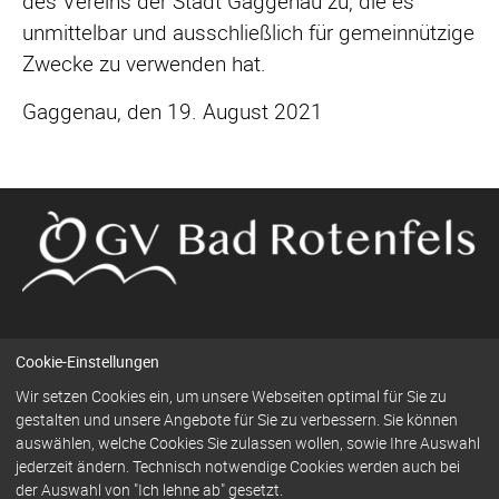
des Vereins der Stadt Gaggenau zu, die es
unmittelbar und ausschließlich für gemeinnützige
Zwecke zu verwenden hat.
Gaggenau, den 19. August 2021
Cookie-Einstellungen
Navigation
Wir setzen Cookies ein, um unsere Webseiten optimal für Sie zu
Kontakt
Impressum
Datenschutz
überspringen
gestalten und unsere Angebote für Sie zu verbessern. Sie können
auswählen, welche Cookies Sie zulassen wollen, sowie Ihre Auswahl
jederzeit ändern. Technisch notwendige Cookies werden auch bei
der Auswahl von "Ich lehne ab" gesetzt.