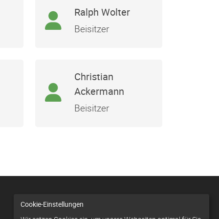
Ralph Wolter
Beisitzer
Christian
Ackermann
Beisitzer
Cookie-Einstellungen
Navigation
Kontakt
Impressum
Datenschutz