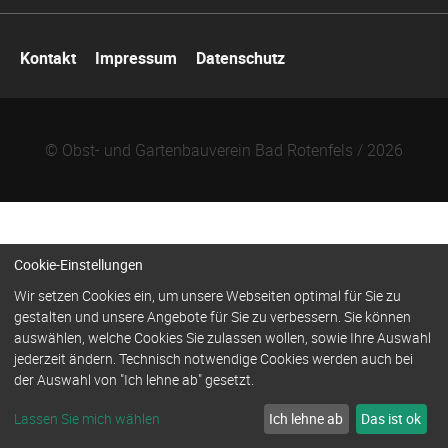
Navigation
Kontakt
Impressum
Datenschutz
überspringen
© Obst- und Gartenbauverein Bad Rotenfels / 2026
Cookie-Einstellungen
Wir setzen Cookies ein, um unsere Webseiten optimal für Sie zu
gestalten und unsere Angebote für Sie zu verbessern. Sie können
auswählen, welche Cookies Sie zulassen wollen, sowie Ihre Auswahl
jederzeit ändern. Technisch notwendige Cookies werden auch bei
der Auswahl von "Ich lehne ab" gesetzt.
Lassen Sie mich wählen
Ich lehne ab
Das ist ok