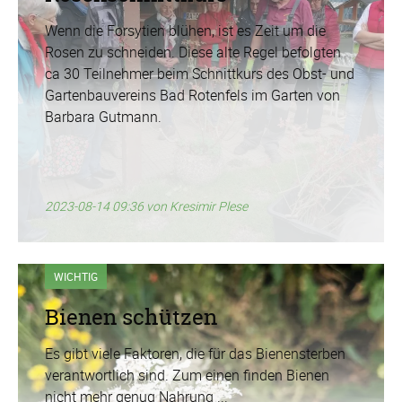
Wenn die Forsytien blühen, ist es Zeit um die
Rosen zu schneiden. Diese alte Regel befolgten
ca 30 Teilnehmer beim Schnittkurs des Obst- und
Gartenbauvereins Bad Rotenfels im Garten von
Barbara Gutmann.
2023-08-14 09:36
von Kresimir Plese
WICHTIG
Bienen schützen
Es gibt viele Faktoren, die für das Bienensterben
verantwortlich sind. Zum einen finden Bienen
nicht mehr genug Nahrung ...