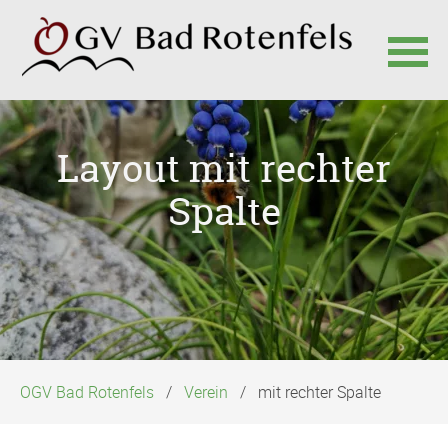
Navigation
überspringen
Layout mit rechter
Spalte
OGV Bad Rotenfels
Verein
mit rechter Spalte