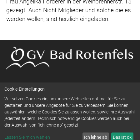
Frau Angelika Förderer in der Weinbrennerstr. 15
gezeigt. Auch Nicht-Mitglieder und solche die es
werden wollen, sind herzlich eingeladen.
Cookie-Einstellungen
Navigation
Wir setzen Cookies ein, um unsere Webseiten optimal für Sie zu
Kontakt
Impressum
Datenschutz
überspringen
gestalten und unsere Angebote für Sie zu verbessern. Sie können
auswählen, welche Cookies Sie zulassen wollen, sowie Ihre Auswahl
jederzeit ändern. Technisch notwendige Cookies werden auch bei
der Auswahl von "Ich lehne ab" gesetzt.
© Obst- und Gartenbauverein Bad Rotenfels / 2026
Lassen Sie mich wählen
Ich lehne ab
Das ist ok