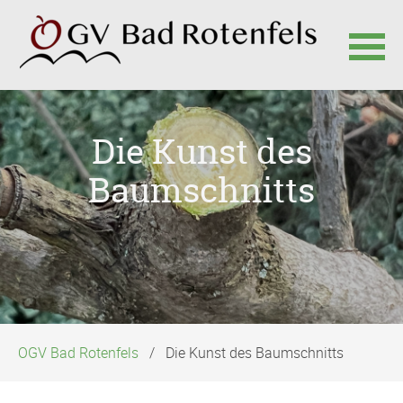
Navigation
überspringen
Die Kunst des
Baumschnitts
OGV Bad Rotenfels
Die Kunst des Baumschnitts